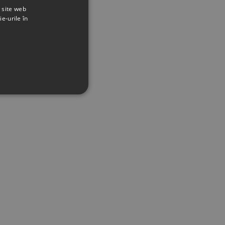
t site web
ie-urile în