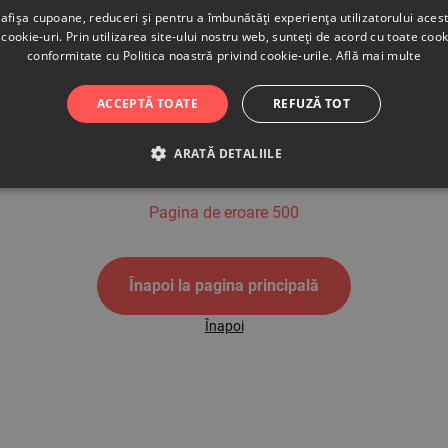
afișa cupoane, reduceri și pentru a îmbunătăți experiența utilizatorului aces
cookie-uri. Prin utilizarea site-ului nostru web, sunteți de acord cu toate cook
conformitate cu Politica noastră privind cookie-urile.
Află mai multe
500
ACCEPTĂ TOATE
REFUZĂ TOT
ARATĂ DETALIILE
Pagina de eroare 500
Înapoi la pagina principală
Înapoi