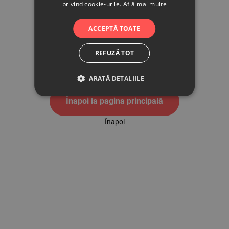
privind cookie-urile.
Află mai multe
500
ACCEPTĂ TOATE
REFUZĂ TOT
Pagina de eroare 500
ARATĂ DETALIILE
Înapoi la pagina principală
Înapoi