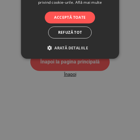
privind cookie-urile.
Află mai multe
500
ACCEPTĂ TOATE
REFUZĂ TOT
Pagina de eroare 500
ARATĂ DETALIILE
Înapoi la pagina principală
Înapoi