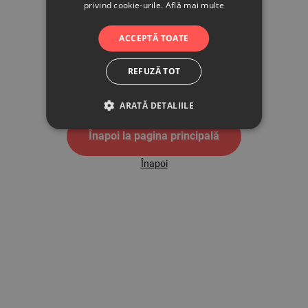
privind cookie-urile.
Află mai multe
500
ACCEPTĂ TOATE
REFUZĂ TOT
Pagina de eroare 500
ARATĂ DETALIILE
Înapoi la pagina principală
Înapoi