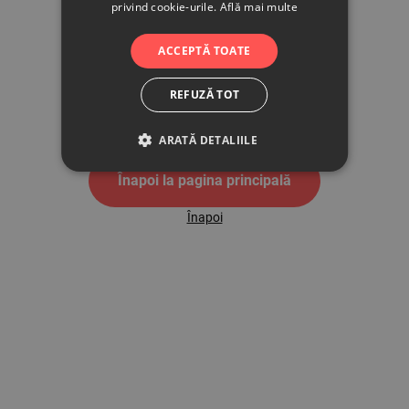
privind cookie-urile.
Află mai multe
500
ACCEPTĂ TOATE
REFUZĂ TOT
Pagina de eroare 500
ARATĂ DETALIILE
Înapoi la pagina principală
Înapoi