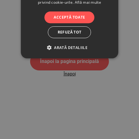
privind cookie-urile.
Află mai multe
500
ACCEPTĂ TOATE
REFUZĂ TOT
Pagina de eroare 500
ARATĂ DETALIILE
Înapoi la pagina principală
Înapoi