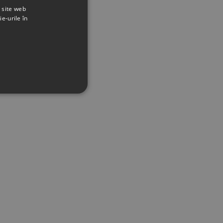
t site web
ie-urile în