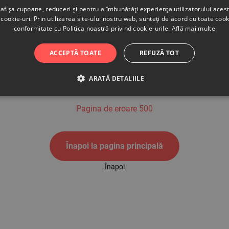
afișa cupoane, reduceri și pentru a îmbunătăți experiența utilizatorului aces
cookie-uri. Prin utilizarea site-ului nostru web, sunteți de acord cu toate cook
conformitate cu Politica noastră privind cookie-urile.
Află mai multe
500
ACCEPTĂ TOATE
REFUZĂ TOT
ARATĂ DETALIILE
Pagina de eroare 500
Înapoi la pagina principală
Înapoi