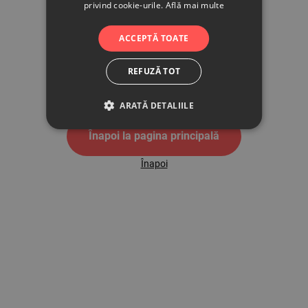
privind cookie-urile.
Află mai multe
500
ACCEPTĂ TOATE
REFUZĂ TOT
Pagina de eroare 500
ARATĂ DETALIILE
Înapoi la pagina principală
Înapoi