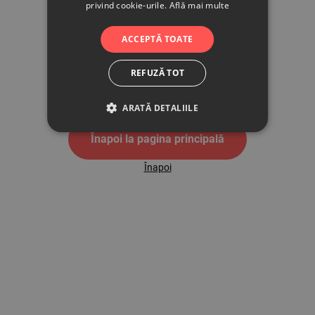
privind cookie-urile.
Află mai multe
500
ACCEPTĂ TOATE
REFUZĂ TOT
Pagina de eroare 500
ARATĂ DETALIILE
Înapoi la pagina principală
Înapoi