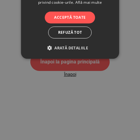
privind cookie-urile.
Află mai multe
500
ACCEPTĂ TOATE
REFUZĂ TOT
Pagina de eroare 500
ARATĂ DETALIILE
Înapoi la pagina principală
Înapoi