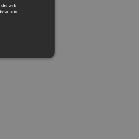
t site web
ie-urile în