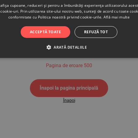
afișa cupoane, reduceri și pentru a îmbunătăți experiența utilizatorului aces
cookie-uri. Prin utilizarea site-ului nostru web, sunteți de acord cu toate cook
conformitate cu Politica noastră privind cookie-urile.
Află mai multe
500
ACCEPTĂ TOATE
REFUZĂ TOT
ARATĂ DETALIILE
Pagina de eroare 500
Înapoi la pagina principală
Înapoi