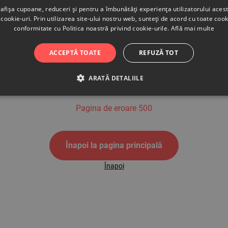
afișa cupoane, reduceri și pentru a îmbunătăți experiența utilizatorului aces
cookie-uri. Prin utilizarea site-ului nostru web, sunteți de acord cu toate cook
conformitate cu Politica noastră privind cookie-urile.
Află mai multe
500
ACCEPTĂ TOATE
REFUZĂ TOT
ARATĂ DETALIILE
Pagina de eroare 500
Înapoi la pagina principală
Înapoi