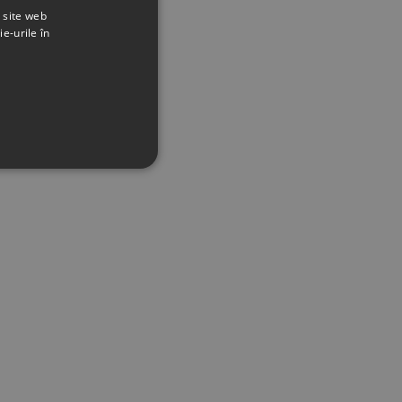
t site web
ie-urile în