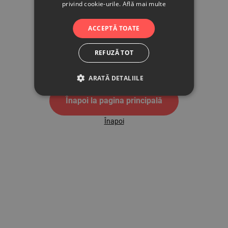
privind cookie-urile.
Află mai multe
500
ACCEPTĂ TOATE
REFUZĂ TOT
Pagina de eroare 500
ARATĂ DETALIILE
Înapoi la pagina principală
Înapoi