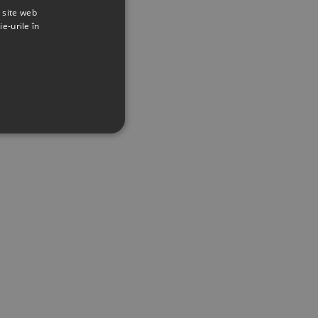
t site web
ie-urile în