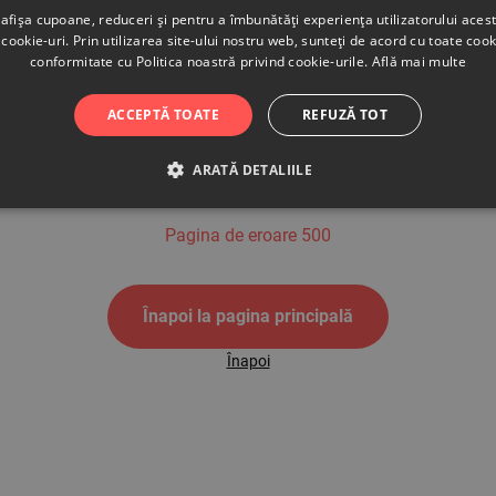
afișa cupoane, reduceri și pentru a îmbunătăți experiența utilizatorului aces
cookie-uri. Prin utilizarea site-ului nostru web, sunteți de acord cu toate cook
conformitate cu Politica noastră privind cookie-urile.
Află mai multe
500
ACCEPTĂ TOATE
REFUZĂ TOT
ARATĂ DETALIILE
Pagina de eroare 500
Înapoi la pagina principală
Înapoi