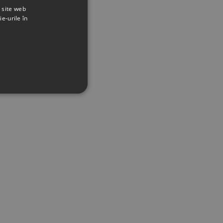
t site web
ie-urile în