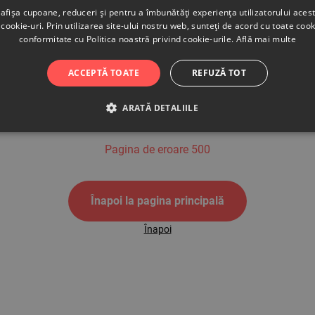
afișa cupoane, reduceri și pentru a îmbunătăți experiența utilizatorului aces
cookie-uri. Prin utilizarea site-ului nostru web, sunteți de acord cu toate cook
conformitate cu Politica noastră privind cookie-urile.
Află mai multe
500
ACCEPTĂ TOATE
REFUZĂ TOT
ARATĂ DETALIILE
Pagina de eroare 500
Înapoi la pagina principală
Înapoi