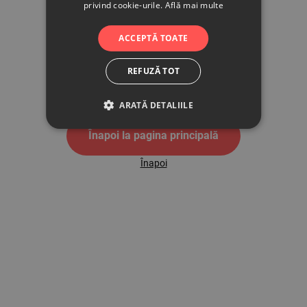
privind cookie-urile.
Află mai multe
500
ACCEPTĂ TOATE
REFUZĂ TOT
Pagina de eroare 500
ARATĂ DETALIILE
Înapoi la pagina principală
Înapoi