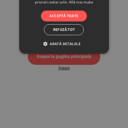
privind cookie-urile.
Află mai multe
500
ACCEPTĂ TOATE
REFUZĂ TOT
Pagina de eroare 500
ARATĂ DETALIILE
Înapoi la pagina principală
Înapoi