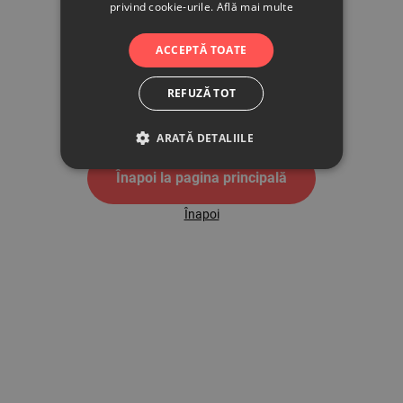
privind cookie-urile.
Află mai multe
500
ACCEPTĂ TOATE
REFUZĂ TOT
Pagina de eroare 500
ARATĂ DETALIILE
Înapoi la pagina principală
Înapoi