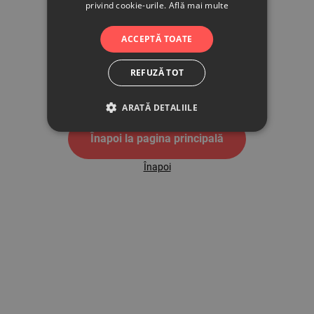
privind cookie-urile.
Află mai multe
500
ACCEPTĂ TOATE
REFUZĂ TOT
Pagina de eroare 500
ARATĂ DETALIILE
Înapoi la pagina principală
Înapoi