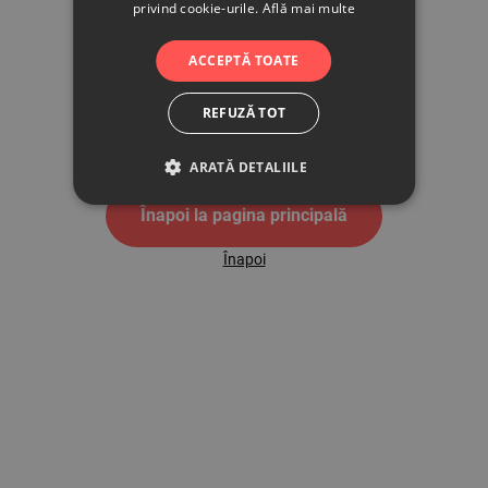
privind cookie-urile.
Află mai multe
500
ACCEPTĂ TOATE
REFUZĂ TOT
Pagina de eroare 500
ARATĂ DETALIILE
Înapoi la pagina principală
Înapoi