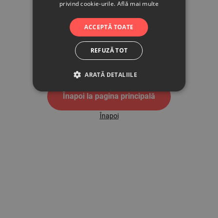
privind cookie-urile.
Află mai multe
500
ACCEPTĂ TOATE
REFUZĂ TOT
Pagina de eroare 500
ARATĂ DETALIILE
Înapoi la pagina principală
Înapoi