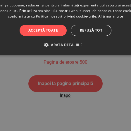
afișa cupoane, reduceri și pentru a îmbunătăți experiența utilizatorului aces
cookie-uri. Prin utilizarea site-ului nostru web, sunteți de acord cu toate cook
conformitate cu Politica noastră privind cookie-urile.
Află mai multe
500
ACCEPTĂ TOATE
REFUZĂ TOT
ARATĂ DETALIILE
Pagina de eroare 500
Înapoi la pagina principală
Înapoi