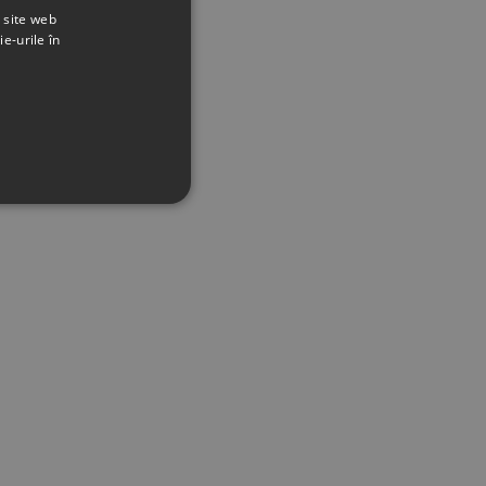
t site web
ie-urile în