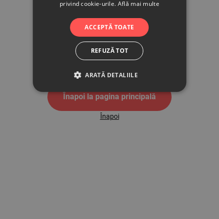
privind cookie-urile.
Află mai multe
500
ACCEPTĂ TOATE
REFUZĂ TOT
Pagina de eroare 500
ARATĂ DETALIILE
Înapoi la pagina principală
Înapoi