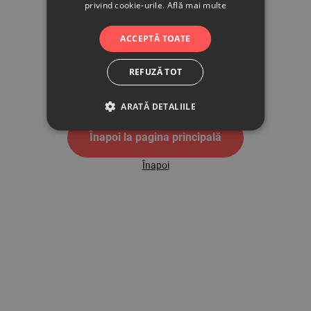
privind cookie-urile.
Află mai multe
500
ACCEPTĂ TOATE
REFUZĂ TOT
Pagina de eroare 500
ARATĂ DETALIILE
Înapoi la pagina principală
Înapoi