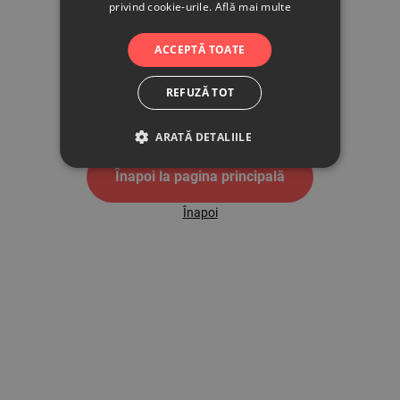
privind cookie-urile.
Află mai multe
500
ACCEPTĂ TOATE
REFUZĂ TOT
Pagina de eroare 500
ARATĂ DETALIILE
Înapoi la pagina principală
Înapoi