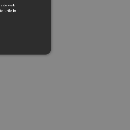
t site web
ie-urile în