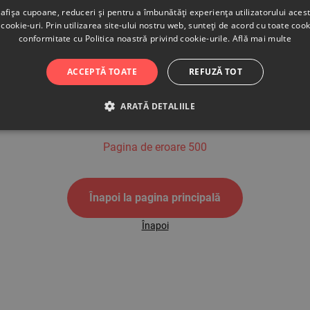
afișa cupoane, reduceri și pentru a îmbunătăți experiența utilizatorului aces
cookie-uri. Prin utilizarea site-ului nostru web, sunteți de acord cu toate cook
conformitate cu Politica noastră privind cookie-urile.
Află mai multe
500
ACCEPTĂ TOATE
REFUZĂ TOT
ARATĂ DETALIILE
Pagina de eroare 500
Înapoi la pagina principală
Înapoi