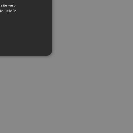
t site web
ie-urile în