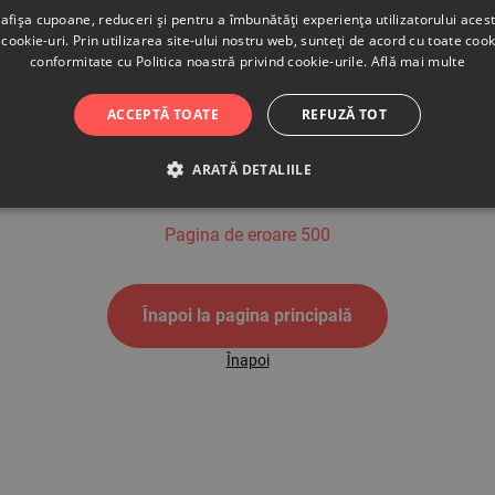
afișa cupoane, reduceri și pentru a îmbunătăți experiența utilizatorului aces
cookie-uri. Prin utilizarea site-ului nostru web, sunteți de acord cu toate cook
conformitate cu Politica noastră privind cookie-urile.
Află mai multe
500
ACCEPTĂ TOATE
REFUZĂ TOT
ARATĂ DETALIILE
Pagina de eroare 500
Înapoi la pagina principală
Înapoi