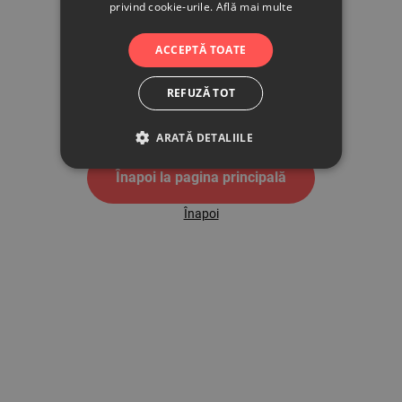
privind cookie-urile.
Află mai multe
500
ACCEPTĂ TOATE
REFUZĂ TOT
Pagina de eroare 500
ARATĂ DETALIILE
Înapoi la pagina principală
Înapoi