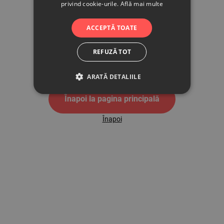
privind cookie-urile.
Află mai multe
500
ACCEPTĂ TOATE
REFUZĂ TOT
Pagina de eroare 500
ARATĂ DETALIILE
Înapoi la pagina principală
Înapoi