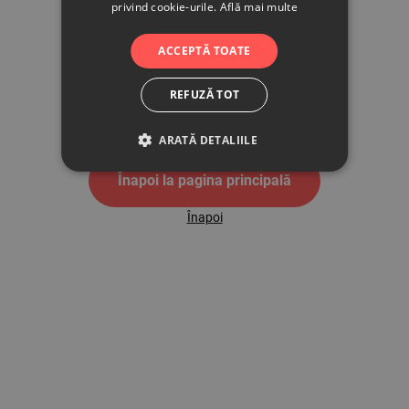
privind cookie-urile.
Află mai multe
500
ACCEPTĂ TOATE
REFUZĂ TOT
Pagina de eroare 500
ARATĂ DETALIILE
Înapoi la pagina principală
Înapoi