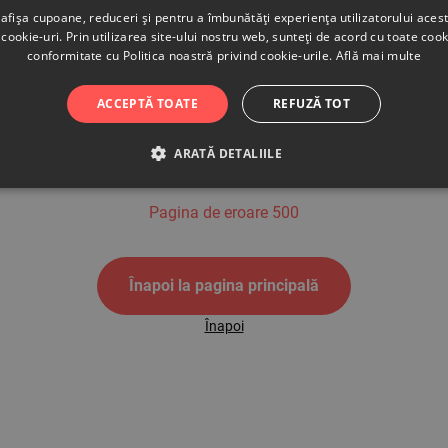
afișa cupoane, reduceri și pentru a îmbunătăți experiența utilizatorului aces
cookie-uri. Prin utilizarea site-ului nostru web, sunteți de acord cu toate cook
conformitate cu Politica noastră privind cookie-urile.
Află mai multe
500
ACCEPTĂ TOATE
REFUZĂ TOT
ARATĂ DETALIILE
Pagina de eroare 500
Înapoi la pagina principală
Înapoi