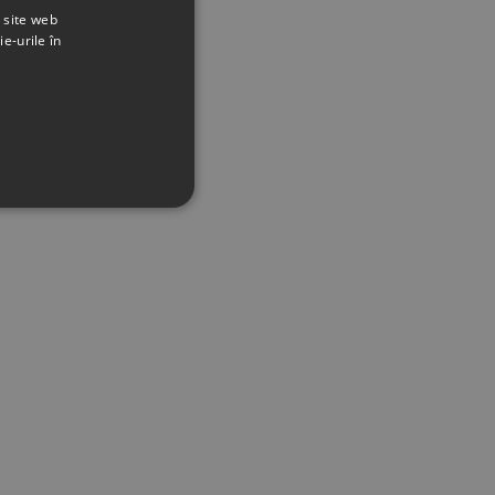
t site web
ie-urile în