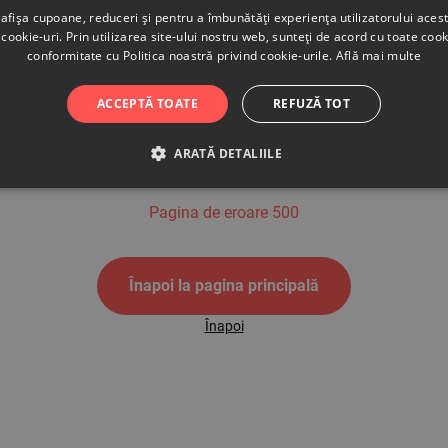
afișa cupoane, reduceri și pentru a îmbunătăți experiența utilizatorului aces
cookie-uri. Prin utilizarea site-ului nostru web, sunteți de acord cu toate cook
conformitate cu Politica noastră privind cookie-urile.
Află mai multe
500
ACCEPTĂ TOATE
REFUZĂ TOT
ARATĂ DETALIILE
Pagina de eroare 500
Înapoi la pagina principală
Înapoi