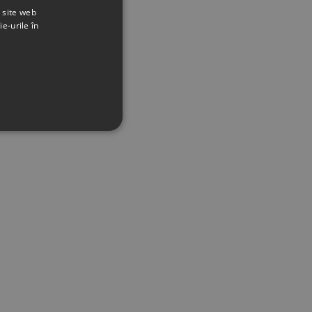
t site web
ie-urile în