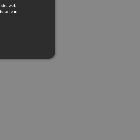
t site web
ie-urile în