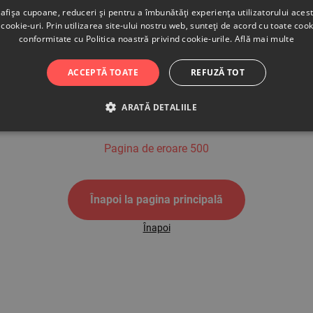
afișa cupoane, reduceri și pentru a îmbunătăți experiența utilizatorului aces
cookie-uri. Prin utilizarea site-ului nostru web, sunteți de acord cu toate cook
conformitate cu Politica noastră privind cookie-urile.
Află mai multe
500
ACCEPTĂ TOATE
REFUZĂ TOT
ARATĂ DETALIILE
Pagina de eroare 500
Înapoi la pagina principală
Înapoi