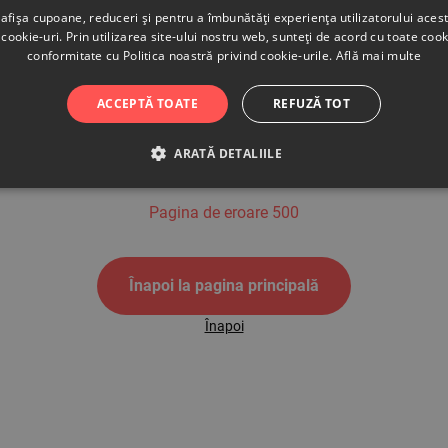
afișa cupoane, reduceri și pentru a îmbunătăți experiența utilizatorului aces
cookie-uri. Prin utilizarea site-ului nostru web, sunteți de acord cu toate cook
conformitate cu Politica noastră privind cookie-urile.
Află mai multe
500
ACCEPTĂ TOATE
REFUZĂ TOT
ARATĂ DETALIILE
Pagina de eroare 500
Înapoi la pagina principală
Înapoi