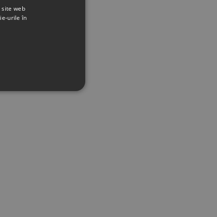
t site web
ie-urile în