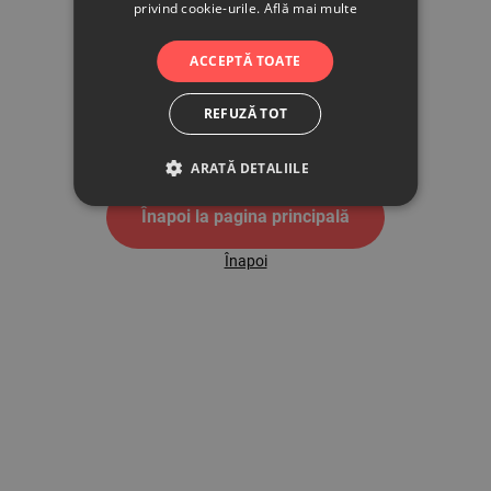
privind cookie-urile.
Află mai multe
500
ACCEPTĂ TOATE
REFUZĂ TOT
Pagina de eroare 500
ARATĂ DETALIILE
Înapoi la pagina principală
Înapoi