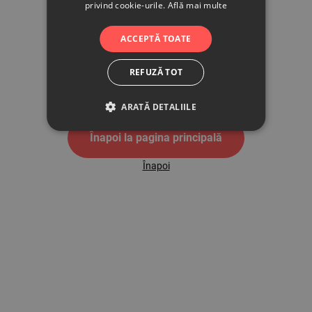
privind cookie-urile.
Află mai multe
500
ACCEPTĂ TOATE
REFUZĂ TOT
Pagina de eroare 500
ARATĂ DETALIILE
Înapoi la pagina principală
Înapoi