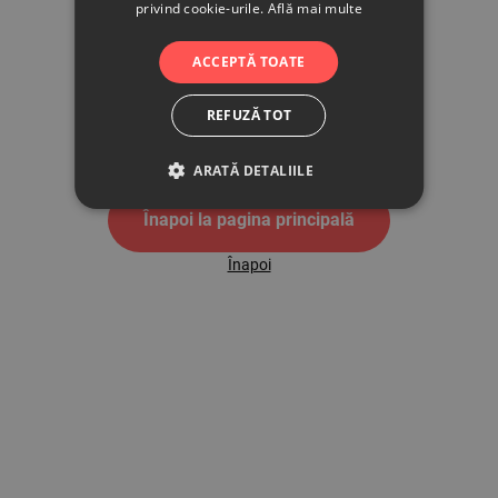
privind cookie-urile.
Află mai multe
500
ACCEPTĂ TOATE
REFUZĂ TOT
Pagina de eroare 500
ARATĂ DETALIILE
Înapoi la pagina principală
Înapoi