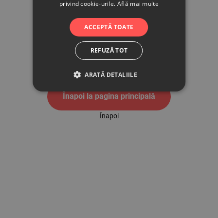
privind cookie-urile.
Află mai multe
500
ACCEPTĂ TOATE
REFUZĂ TOT
Pagina de eroare 500
ARATĂ DETALIILE
Înapoi la pagina principală
Înapoi