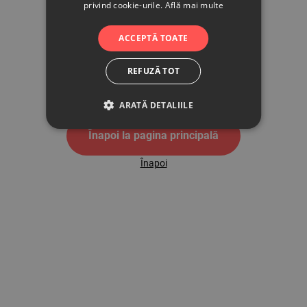
privind cookie-urile.
Află mai multe
500
ACCEPTĂ TOATE
REFUZĂ TOT
Pagina de eroare 500
ARATĂ DETALIILE
Înapoi la pagina principală
Înapoi