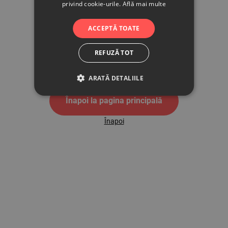
privind cookie-urile.
Află mai multe
500
ACCEPTĂ TOATE
REFUZĂ TOT
Pagina de eroare 500
ARATĂ DETALIILE
Înapoi la pagina principală
Înapoi