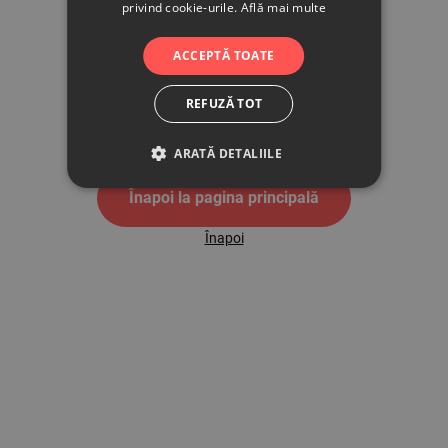
privind cookie-urile.
Află mai multe
500
ACCEPTĂ TOATE
REFUZĂ TOT
Pagina de eroare 500
ARATĂ DETALIILE
Înapoi la pagina principală
Înapoi