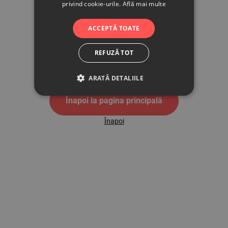
privind cookie-urile.
Află mai multe
500
ACCEPTĂ TOATE
REFUZĂ TOT
Pagina de eroare 500
ARATĂ DETALIILE
Înapoi la pagina principală
Înapoi