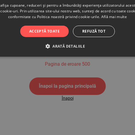
afișa cupoane, reduceri și pentru a îmbunătăți experiența utilizatorului aces
cookie-uri. Prin utilizarea site-ului nostru web, sunteți de acord cu toate cook
conformitate cu Politica noastră privind cookie-urile.
Află mai multe
500
ACCEPTĂ TOATE
REFUZĂ TOT
ARATĂ DETALIILE
Pagina de eroare 500
Înapoi la pagina principală
Înapoi