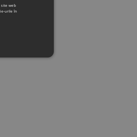
t site web
ie-urile în