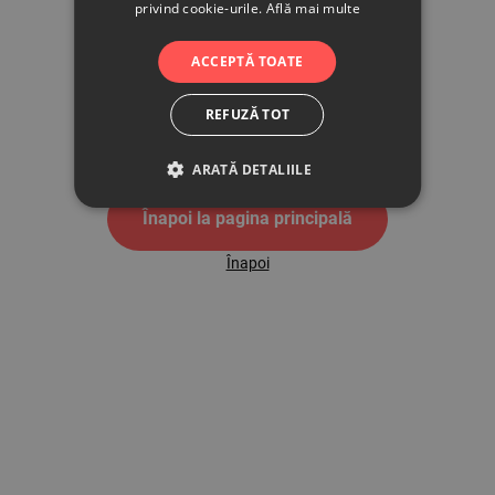
privind cookie-urile.
Află mai multe
500
ACCEPTĂ TOATE
REFUZĂ TOT
Pagina de eroare 500
ARATĂ DETALIILE
Înapoi la pagina principală
Înapoi